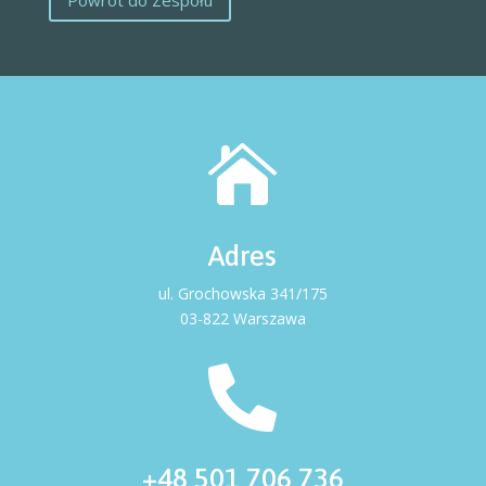
Powrót do Zespołu

Adres
ul. Grochowska 341/175
03-822 Warszawa

+48 501 706 736