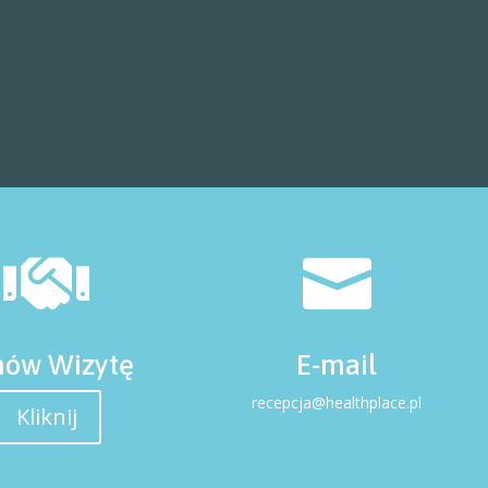


ów Wizytę
E-mail
recepcja@healthplace.pl
Kliknij