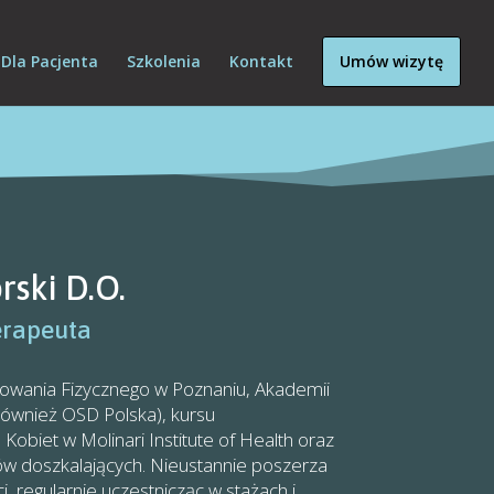
Dla Pacjenta
Szkolenia
Kontakt
Umów wizytę
rski D.O.
erapeuta
wania Fizycznego w Poznaniu, Akademii
(również OSD Polska), kursu
biet w Molinari Institute of Health oraz
sów doszkalających. Nieustannie poszerza
i, regularnie uczestnicząc w stażach i