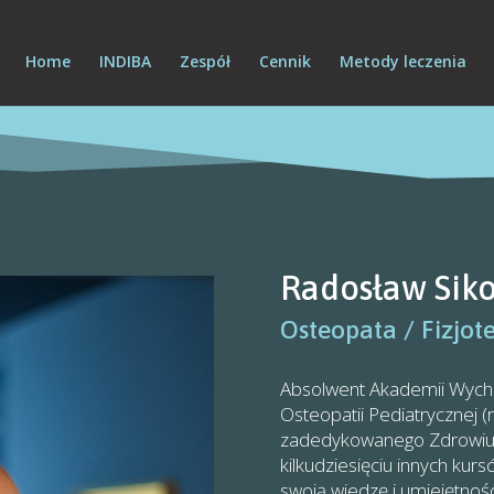
Home
INDIBA
Zespół
Cennik
Metody leczenia
Radosław Siko
Osteopata / Fizjot
Absolwent Akademii Wycho
Osteopatii Pediatrycznej 
zadedykowanego Zdrowiu Ko
kilkudziesięciu innych kur
swoją wiedzę i umiejętnośc