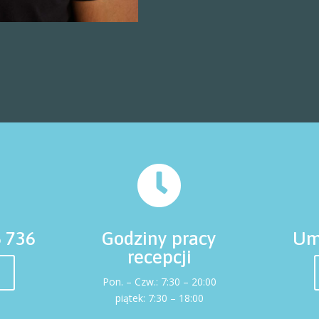

6 736
Godziny pracy
Um
recepcji
Pon. – Czw.: 7:30 – 20:00
piątek: 7:30
–
18:00