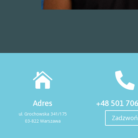


Adres
+48 501 70
ul. Grochowska 341/175
Zadzwoń
03-822 Warszawa